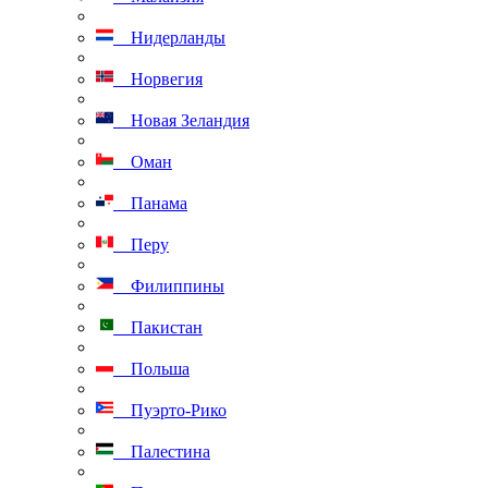
Нидерланды
Норвегия
Новая Зеландия
Оман
Панама
Перу
Филиппины
Пакистан
Польша
Пуэрто-Рико
Палестина