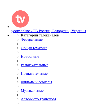
yootv.online - ТВ России, Белорусии, Украины
Категории телеканалов
Федеральные
Общая тематика
Новостные
Развлекательные
Познавательные
Фильмы и сериалы
Музыкальные
Авто/Мото транспорт