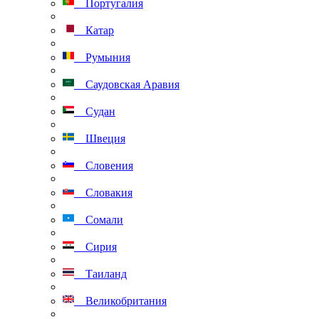
Португалия
Катар
Румыния
Саудовская Аравия
Судан
Швеция
Словения
Словакия
Сомали
Сирия
Таиланд
Великобритания