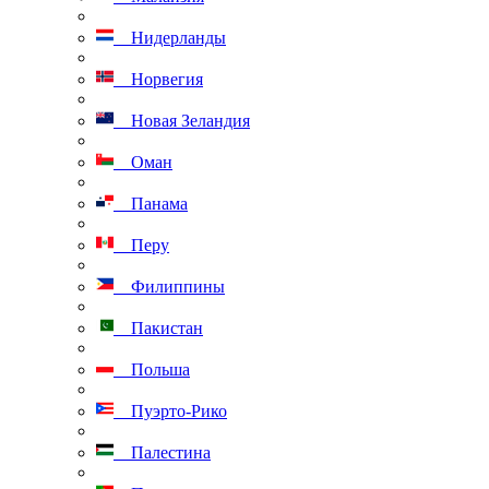
Нидерланды
Норвегия
Новая Зеландия
Оман
Панама
Перу
Филиппины
Пакистан
Польша
Пуэрто-Рико
Палестина