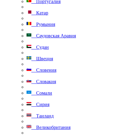
Португалия
Катар
Румыния
Саудовская Аравия
Судан
Швеция
Словения
Словакия
Сомали
Сирия
Таиланд
Великобритания