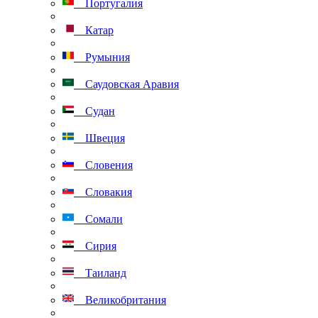
Португалия
Катар
Румыния
Саудовская Аравия
Судан
Швеция
Словения
Словакия
Сомали
Сирия
Таиланд
Великобритания