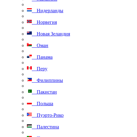
Нидерланды
Норвегия
Новая Зеландия
Оман
Панама
Перу
Филиппины
Пакистан
Польша
Пуэрто-Рико
Палестина