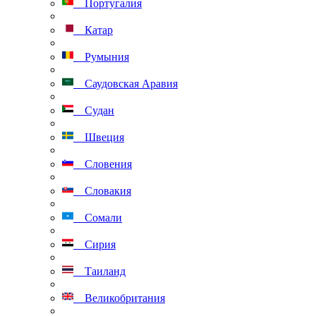
Португалия
Катар
Румыния
Саудовская Аравия
Судан
Швеция
Словения
Словакия
Сомали
Сирия
Таиланд
Великобритания