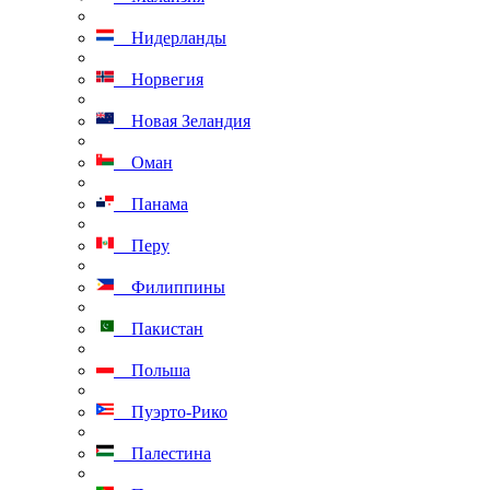
Нидерланды
Норвегия
Новая Зеландия
Оман
Панама
Перу
Филиппины
Пакистан
Польша
Пуэрто-Рико
Палестина