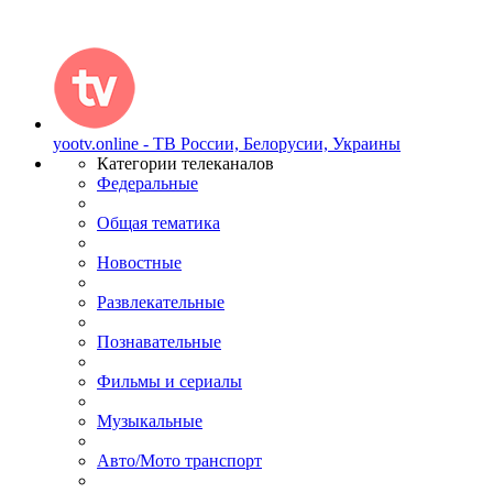
yootv.online - ТВ России, Белорусии, Украины
Категории телеканалов
Федеральные
Общая тематика
Новостные
Развлекательные
Познавательные
Фильмы и сериалы
Музыкальные
Авто/Мото транспорт