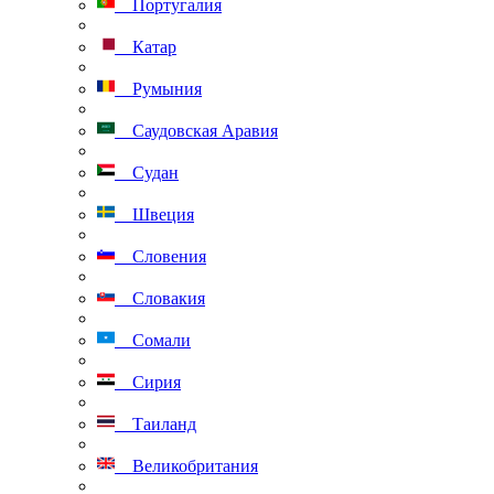
Португалия
Катар
Румыния
Саудовская Аравия
Судан
Швеция
Словения
Словакия
Сомали
Сирия
Таиланд
Великобритания