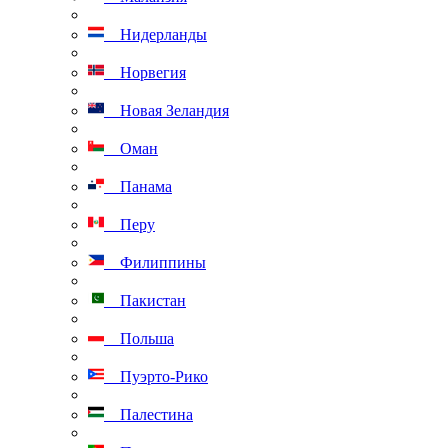
Нидерланды
Норвегия
Новая Зеландия
Оман
Панама
Перу
Филиппины
Пакистан
Польша
Пуэрто-Рико
Палестина