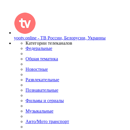
yootv.online - ТВ России, Белорусии, Украины
Категории телеканалов
Федеральные
Общая тематика
Новостные
Развлекательные
Познавательные
Фильмы и сериалы
Музыкальные
Авто/Мото транспорт