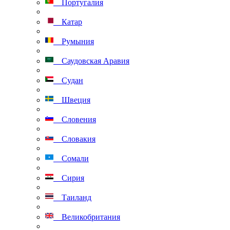
Португалия
Катар
Румыния
Саудовская Аравия
Судан
Швеция
Словения
Словакия
Сомали
Сирия
Таиланд
Великобритания