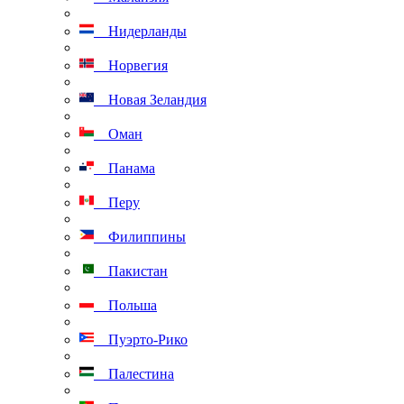
Нидерланды
Норвегия
Новая Зеландия
Оман
Панама
Перу
Филиппины
Пакистан
Польша
Пуэрто-Рико
Палестина