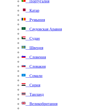
Португалия
Катар
Румыния
Саудовская Аравия
Судан
Швеция
Словения
Словакия
Сомали
Сирия
Таиланд
Великобритания