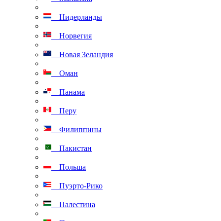
Нидерланды
Норвегия
Новая Зеландия
Оман
Панама
Перу
Филиппины
Пакистан
Польша
Пуэрто-Рико
Палестина