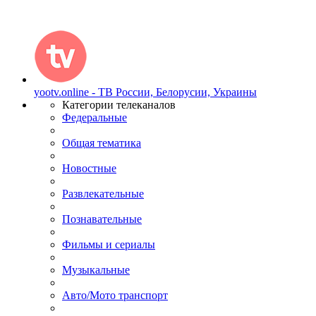
yootv.online - ТВ России, Белорусии, Украины
Категории телеканалов
Федеральные
Общая тематика
Новостные
Развлекательные
Познавательные
Фильмы и сериалы
Музыкальные
Авто/Мото транспорт