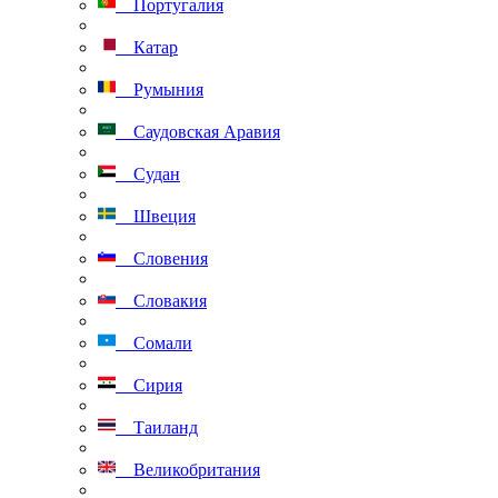
Португалия
Катар
Румыния
Саудовская Аравия
Судан
Швеция
Словения
Словакия
Сомали
Сирия
Таиланд
Великобритания