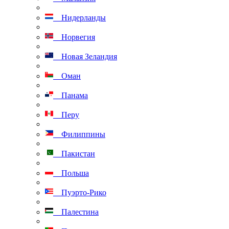
Нидерланды
Норвегия
Новая Зеландия
Оман
Панама
Перу
Филиппины
Пакистан
Польша
Пуэрто-Рико
Палестина