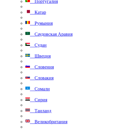
Португалия
Катар
Румыния
Саудовская Аравия
Судан
Швеция
Словения
Словакия
Сомали
Сирия
Таиланд
Великобритания