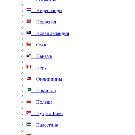
Нидерланды
Норвегия
Новая Зеландия
Оман
Панама
Перу
Филиппины
Пакистан
Польша
Пуэрто-Рико
Палестина