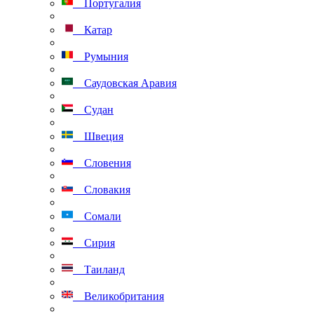
Португалия
Катар
Румыния
Саудовская Аравия
Судан
Швеция
Словения
Словакия
Сомали
Сирия
Таиланд
Великобритания