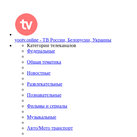
yootv.online - ТВ России, Белорусии, Украины
Категории телеканалов
Федеральные
Общая тематика
Новостные
Развлекательные
Познавательные
Фильмы и сериалы
Музыкальные
Авто/Мото транспорт