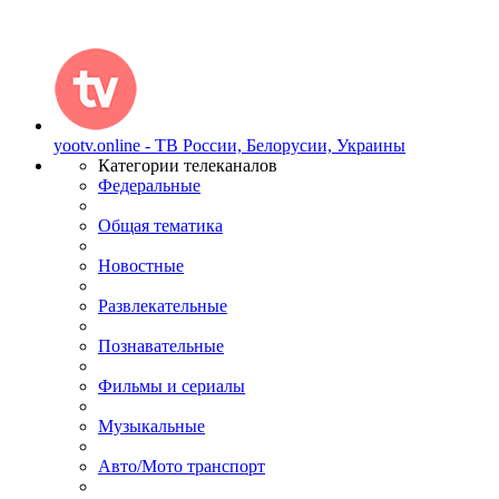
yootv.online - ТВ России, Белорусии, Украины
Категории телеканалов
Федеральные
Общая тематика
Новостные
Развлекательные
Познавательные
Фильмы и сериалы
Музыкальные
Авто/Мото транспорт