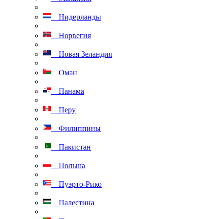
Нидерланды
Норвегия
Новая Зеландия
Оман
Панама
Перу
Филиппины
Пакистан
Польша
Пуэрто-Рико
Палестина