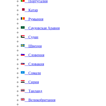
Португалия
Катар
Румыния
Саудовская Аравия
Судан
Швеция
Словения
Словакия
Сомали
Сирия
Таиланд
Великобритания