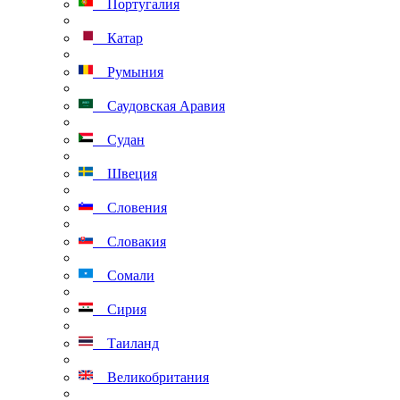
Португалия
Катар
Румыния
Саудовская Аравия
Судан
Швеция
Словения
Словакия
Сомали
Сирия
Таиланд
Великобритания