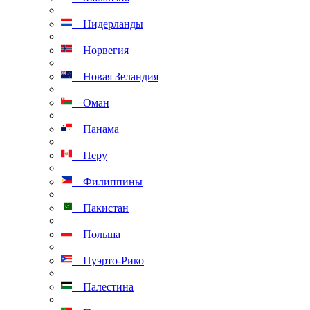
Нидерланды
Норвегия
Новая Зеландия
Оман
Панама
Перу
Филиппины
Пакистан
Польша
Пуэрто-Рико
Палестина