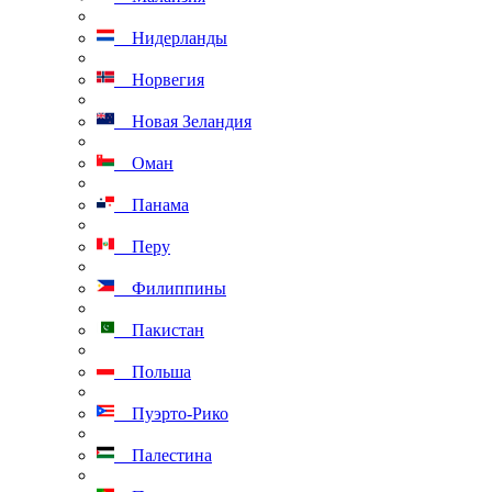
Нидерланды
Норвегия
Новая Зеландия
Оман
Панама
Перу
Филиппины
Пакистан
Польша
Пуэрто-Рико
Палестина