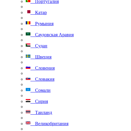
Португалия
Катар
Румыния
Саудовская Аравия
Судан
Швеция
Словения
Словакия
Сомали
Сирия
Таиланд
Великобритания