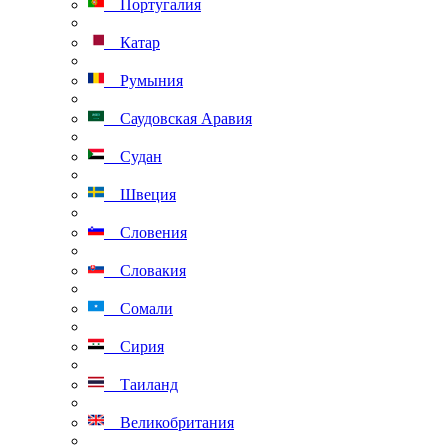
Португалия
Катар
Румыния
Саудовская Аравия
Судан
Швеция
Словения
Словакия
Сомали
Сирия
Таиланд
Великобритания