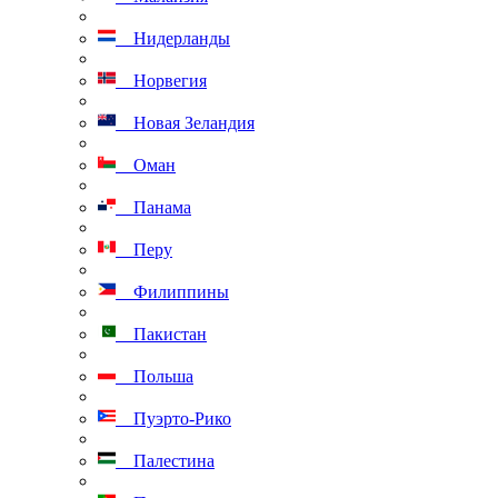
Нидерланды
Норвегия
Новая Зеландия
Оман
Панама
Перу
Филиппины
Пакистан
Польша
Пуэрто-Рико
Палестина