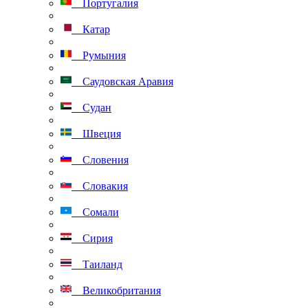
Португалия
Катар
Румыния
Саудовская Аравия
Судан
Швеция
Словения
Словакия
Сомали
Сирия
Таиланд
Великобритания