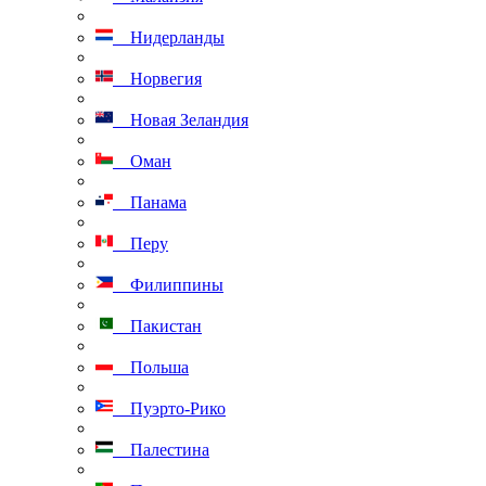
Нидерланды
Норвегия
Новая Зеландия
Оман
Панама
Перу
Филиппины
Пакистан
Польша
Пуэрто-Рико
Палестина