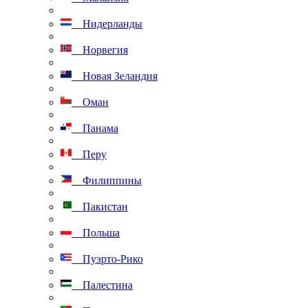
Нидерланды
Норвегия
Новая Зеландия
Оман
Панама
Перу
Филиппины
Пакистан
Польша
Пуэрто-Рико
Палестина