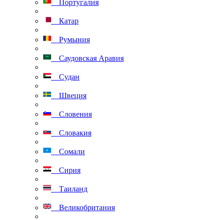
Португалия
Катар
Румыния
Саудовская Аравия
Судан
Швеция
Словения
Словакия
Сомали
Сирия
Таиланд
Великобритания