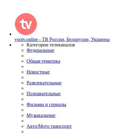
yootv.online - ТВ России, Белорусии, Украины
Категории телеканалов
Федеральные
Общая тематика
Новостные
Развлекательные
Познавательные
Фильмы и сериалы
Музыкальные
Авто/Мото транспорт