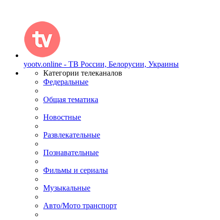
yootv.online - ТВ России, Белорусии, Украины
Категории телеканалов
Федеральные
Общая тематика
Новостные
Развлекательные
Познавательные
Фильмы и сериалы
Музыкальные
Авто/Мото транспорт