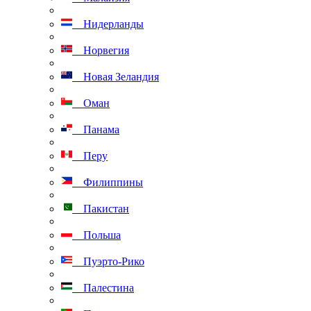
Нидерланды
Норвегия
Новая Зеландия
Оман
Панама
Перу
Филиппины
Пакистан
Польша
Пуэрто-Рико
Палестина