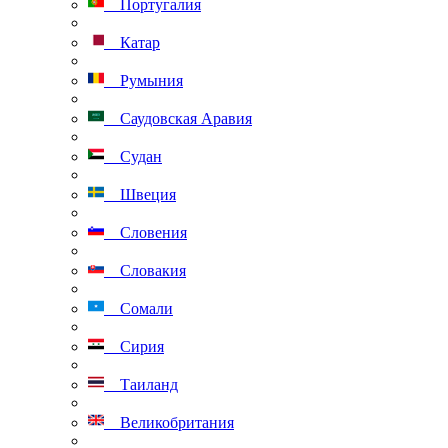
Португалия
Катар
Румыния
Саудовская Аравия
Судан
Швеция
Словения
Словакия
Сомали
Сирия
Таиланд
Великобритания