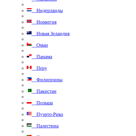
Нидерланды
Норвегия
Новая Зеландия
Оман
Панама
Перу
Филиппины
Пакистан
Польша
Пуэрто-Рико
Палестина