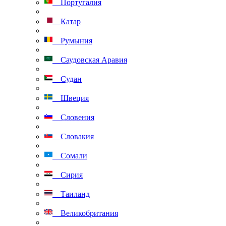
Португалия
Катар
Румыния
Саудовская Аравия
Судан
Швеция
Словения
Словакия
Сомали
Сирия
Таиланд
Великобритания