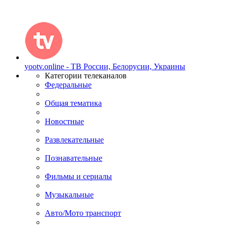
yootv.online - ТВ России, Белорусии, Украины
Категории телеканалов
Федеральные
Общая тематика
Новостные
Развлекательные
Познавательные
Фильмы и сериалы
Музыкальные
Авто/Мото транспорт