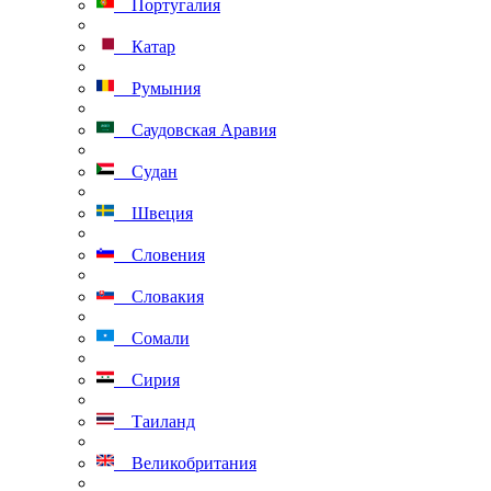
Португалия
Катар
Румыния
Саудовская Аравия
Судан
Швеция
Словения
Словакия
Сомали
Сирия
Таиланд
Великобритания