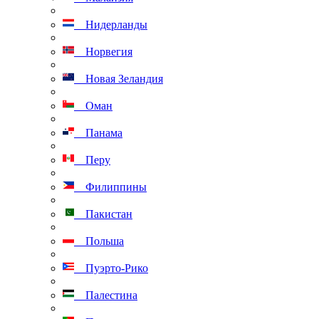
Нидерланды
Норвегия
Новая Зеландия
Оман
Панама
Перу
Филиппины
Пакистан
Польша
Пуэрто-Рико
Палестина