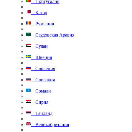
Португалия
Катар
Румыния
Саудовская Аравия
Судан
Швеция
Словения
Словакия
Сомали
Сирия
Таиланд
Великобритания