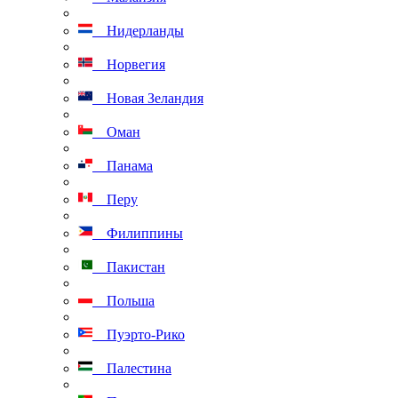
Нидерланды
Норвегия
Новая Зеландия
Оман
Панама
Перу
Филиппины
Пакистан
Польша
Пуэрто-Рико
Палестина