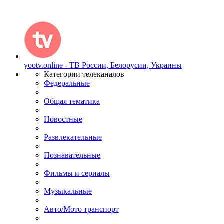
yootv.online - ТВ России, Белорусии, Украины
Категории телеканалов
Федеральные
Общая тематика
Новостные
Развлекательные
Познавательные
Фильмы и сериалы
Музыкальные
Авто/Мото транспорт