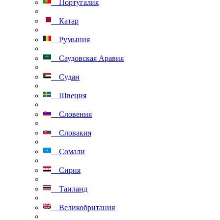
Португалия
Катар
Румыния
Саудовская Аравия
Судан
Швеция
Словения
Словакия
Сомали
Сирия
Таиланд
Великобритания