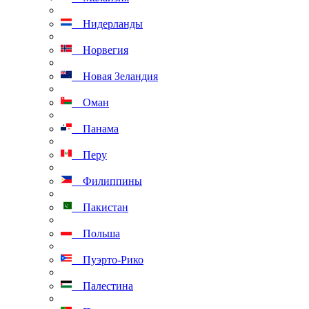
Нидерланды
Норвегия
Новая Зеландия
Оман
Панама
Перу
Филиппины
Пакистан
Польша
Пуэрто-Рико
Палестина