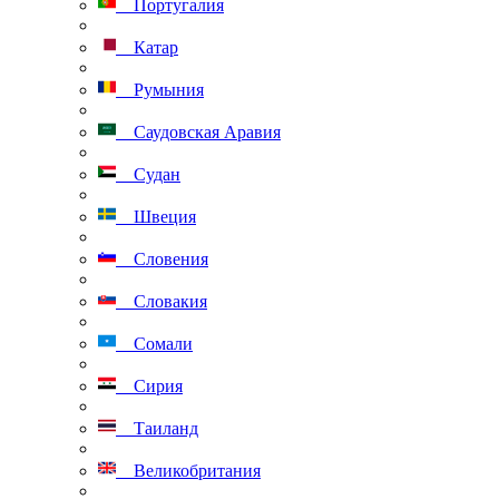
Португалия
Катар
Румыния
Саудовская Аравия
Судан
Швеция
Словения
Словакия
Сомали
Сирия
Таиланд
Великобритания