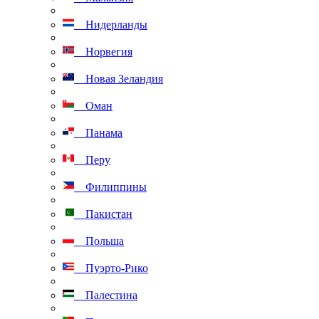
Нидерланды
Норвегия
Новая Зеландия
Оман
Панама
Перу
Филиппины
Пакистан
Польша
Пуэрто-Рико
Палестина