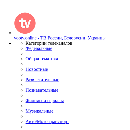
yootv.online - ТВ России, Белорусии, Украины
Категории телеканалов
Федеральные
Общая тематика
Новостные
Развлекательные
Познавательные
Фильмы и сериалы
Музыкальные
Авто/Мото транспорт