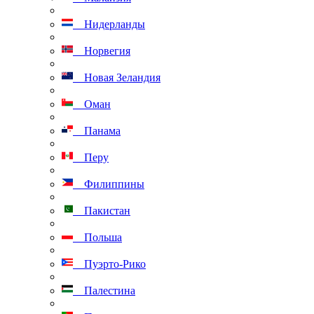
Нидерланды
Норвегия
Новая Зеландия
Оман
Панама
Перу
Филиппины
Пакистан
Польша
Пуэрто-Рико
Палестина