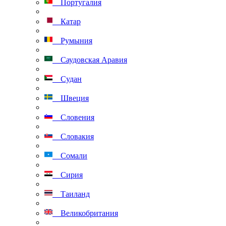
Португалия
Катар
Румыния
Саудовская Аравия
Судан
Швеция
Словения
Словакия
Сомали
Сирия
Таиланд
Великобритания