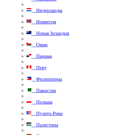
Нидерланды
Норвегия
Новая Зеландия
Оман
Панама
Перу
Филиппины
Пакистан
Польша
Пуэрто-Рико
Палестина