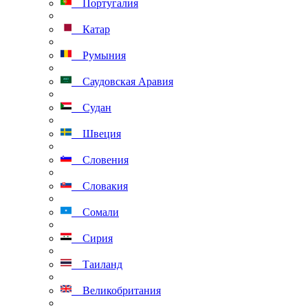
Португалия
Катар
Румыния
Саудовская Аравия
Судан
Швеция
Словения
Словакия
Сомали
Сирия
Таиланд
Великобритания