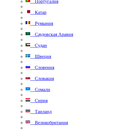
Португалия
Катар
Румыния
Саудовская Аравия
Судан
Швеция
Словения
Словакия
Сомали
Сирия
Таиланд
Великобритания