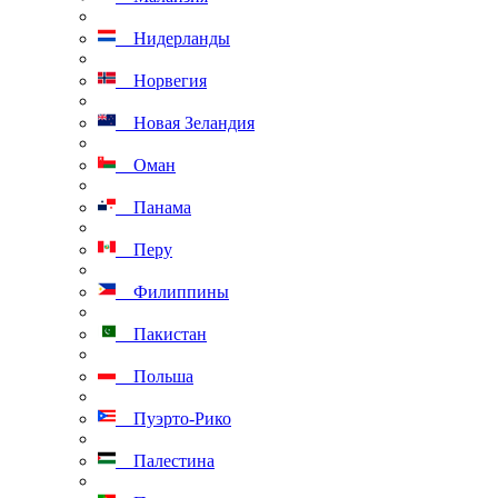
Нидерланды
Норвегия
Новая Зеландия
Оман
Панама
Перу
Филиппины
Пакистан
Польша
Пуэрто-Рико
Палестина