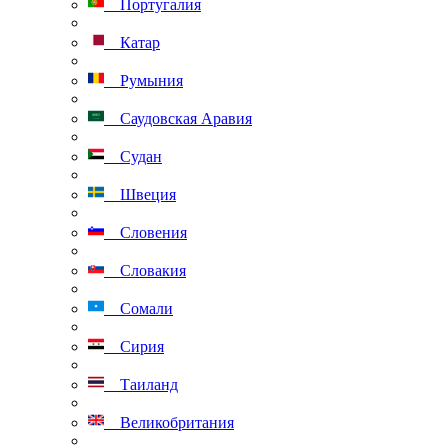
Португалия
Катар
Румыния
Саудовская Аравия
Судан
Швеция
Словения
Словакия
Сомали
Сирия
Таиланд
Великобритания