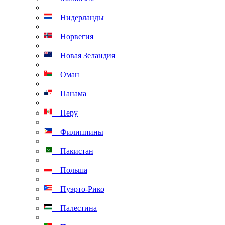
Нидерланды
Норвегия
Новая Зеландия
Оман
Панама
Перу
Филиппины
Пакистан
Польша
Пуэрто-Рико
Палестина