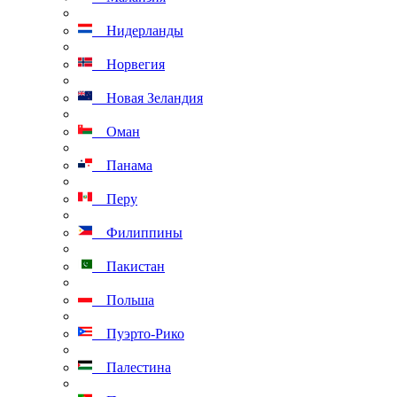
Нидерланды
Норвегия
Новая Зеландия
Оман
Панама
Перу
Филиппины
Пакистан
Польша
Пуэрто-Рико
Палестина