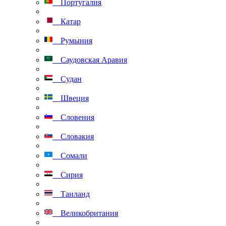
Португалия
Катар
Румыния
Саудовская Аравия
Судан
Швеция
Словения
Словакия
Сомали
Сирия
Таиланд
Великобритания