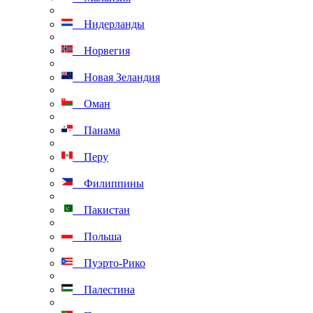
Нидерланды
Норвегия
Новая Зеландия
Оман
Панама
Перу
Филиппины
Пакистан
Польша
Пуэрто-Рико
Палестина