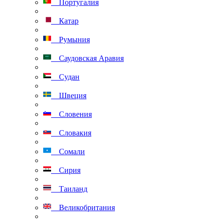
Португалия
Катар
Румыния
Саудовская Аравия
Судан
Швеция
Словения
Словакия
Сомали
Сирия
Таиланд
Великобритания