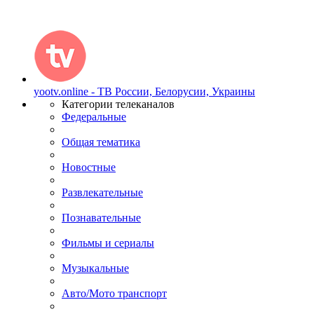
yootv.online - ТВ России, Белорусии, Украины
Категории телеканалов
Федеральные
Общая тематика
Новостные
Развлекательные
Познавательные
Фильмы и сериалы
Музыкальные
Авто/Мото транспорт