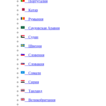
Португалия
Катар
Румыния
Саудовская Аравия
Судан
Швеция
Словения
Словакия
Сомали
Сирия
Таиланд
Великобритания