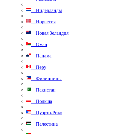
Нидерланды
Норвегия
Новая Зеландия
Оман
Панама
Перу
Филиппины
Пакистан
Польша
Пуэрто-Рико
Палестина