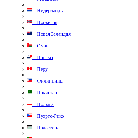
Нидерланды
Норвегия
Новая Зеландия
Оман
Панама
Перу
Филиппины
Пакистан
Польша
Пуэрто-Рико
Палестина