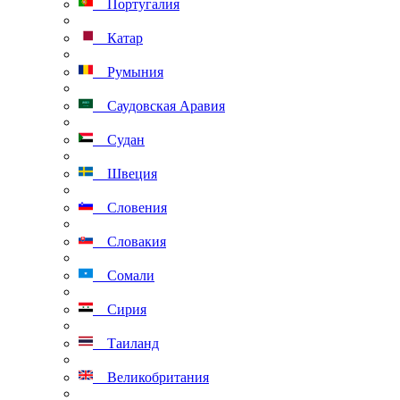
Португалия
Катар
Румыния
Саудовская Аравия
Судан
Швеция
Словения
Словакия
Сомали
Сирия
Таиланд
Великобритания