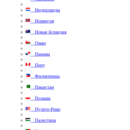
Нидерланды
Норвегия
Новая Зеландия
Оман
Панама
Перу
Филиппины
Пакистан
Польша
Пуэрто-Рико
Палестина