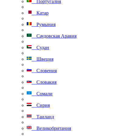
Португалия
Катар
Румыния
Саудовская Аравия
Судан
Швеция
Словения
Словакия
Сомали
Сирия
Таиланд
Великобритания