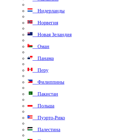
Нидерланды
Норвегия
Новая Зеландия
Оман
Панама
Перу
Филиппины
Пакистан
Польша
Пуэрто-Рико
Палестина