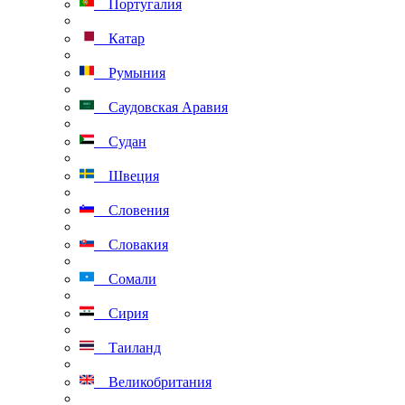
Португалия
Катар
Румыния
Саудовская Аравия
Судан
Швеция
Словения
Словакия
Сомали
Сирия
Таиланд
Великобритания