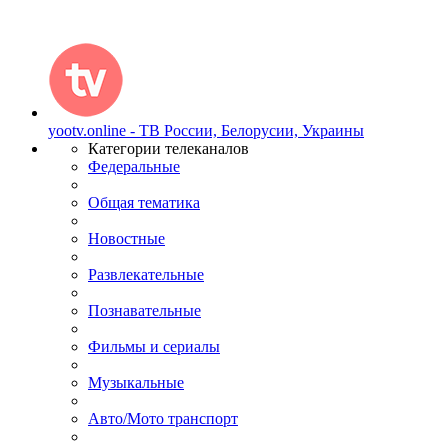
yootv.online - ТВ России, Белорусии, Украины
Категории телеканалов
Федеральные
Общая тематика
Новостные
Развлекательные
Познавательные
Фильмы и сериалы
Музыкальные
Авто/Мото транспорт