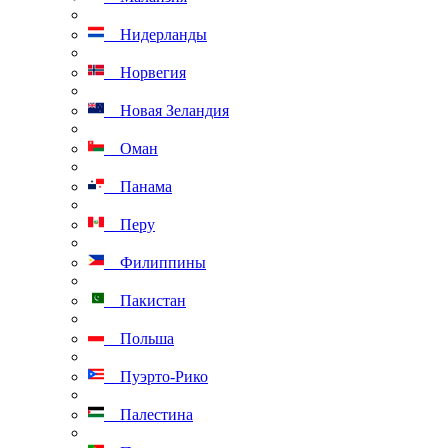
Нидерланды
Норвегия
Новая Зеландия
Оман
Панама
Перу
Филиппины
Пакистан
Польша
Пуэрто-Рико
Палестина