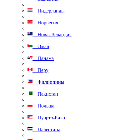
Нидерланды
Норвегия
Новая Зеландия
Оман
Панама
Перу
Филиппины
Пакистан
Польша
Пуэрто-Рико
Палестина