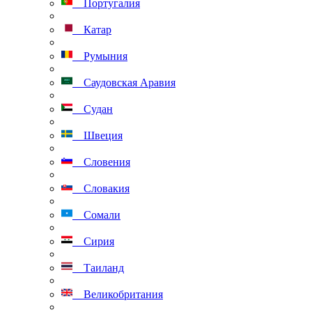
Португалия
Катар
Румыния
Саудовская Аравия
Судан
Швеция
Словения
Словакия
Сомали
Сирия
Таиланд
Великобритания