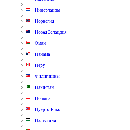
Нидерланды
Норвегия
Новая Зеландия
Оман
Панама
Перу
Филиппины
Пакистан
Польша
Пуэрто-Рико
Палестина