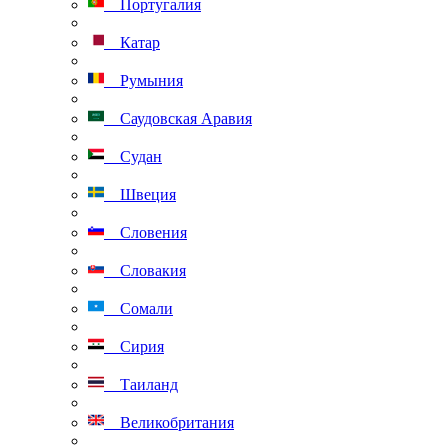
Португалия
Катар
Румыния
Саудовская Аравия
Судан
Швеция
Словения
Словакия
Сомали
Сирия
Таиланд
Великобритания