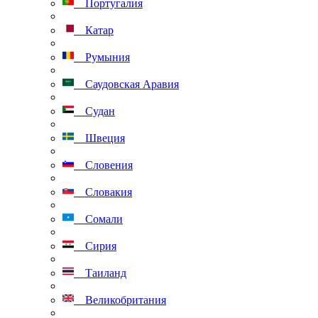
Португалия
Катар
Румыния
Саудовская Аравия
Судан
Швеция
Словения
Словакия
Сомали
Сирия
Таиланд
Великобритания