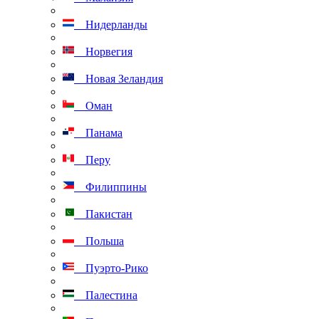
Нидерланды
Норвегия
Новая Зеландия
Оман
Панама
Перу
Филиппины
Пакистан
Польша
Пуэрто-Рико
Палестина