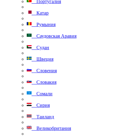
Португалия
Катар
Румыния
Саудовская Аравия
Судан
Швеция
Словения
Словакия
Сомали
Сирия
Таиланд
Великобритания