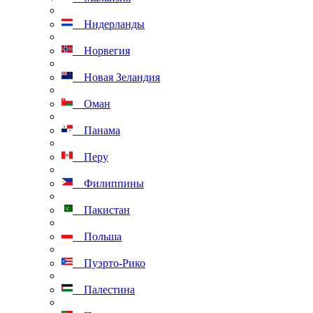
Нидерланды
Норвегия
Новая Зеландия
Оман
Панама
Перу
Филиппины
Пакистан
Польша
Пуэрто-Рико
Палестина