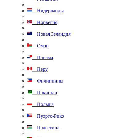
Нидерланды
Норвегия
Новая Зеландия
Оман
Панама
Перу
Филиппины
Пакистан
Польша
Пуэрто-Рико
Палестина