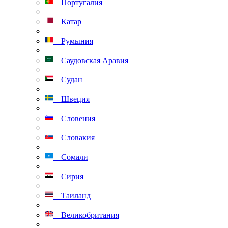
Португалия
Катар
Румыния
Саудовская Аравия
Судан
Швеция
Словения
Словакия
Сомали
Сирия
Таиланд
Великобритания