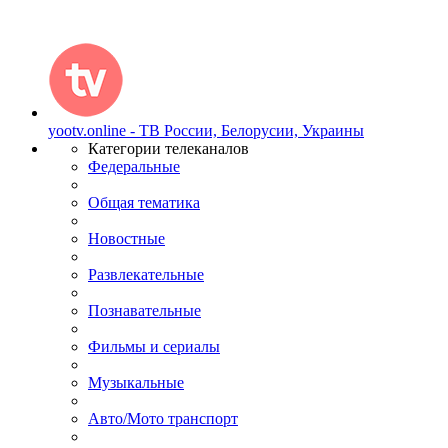
yootv.online - ТВ России, Белорусии, Украины
Категории телеканалов
Федеральные
Общая тематика
Новостные
Развлекательные
Познавательные
Фильмы и сериалы
Музыкальные
Авто/Мото транспорт