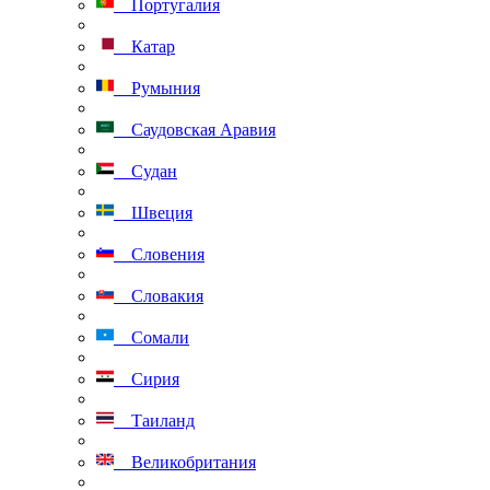
Португалия
Катар
Румыния
Саудовская Аравия
Судан
Швеция
Словения
Словакия
Сомали
Сирия
Таиланд
Великобритания