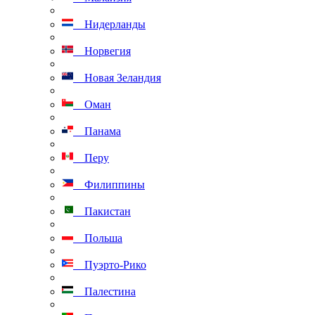
Нидерланды
Норвегия
Новая Зеландия
Оман
Панама
Перу
Филиппины
Пакистан
Польша
Пуэрто-Рико
Палестина