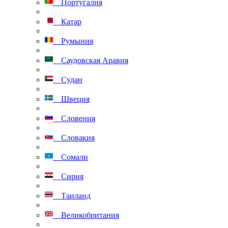
Португалия
Катар
Румыния
Саудовская Аравия
Судан
Швеция
Словения
Словакия
Сомали
Сирия
Таиланд
Великобритания