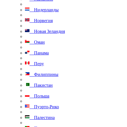
Нидерланды
Норвегия
Новая Зеландия
Оман
Панама
Перу
Филиппины
Пакистан
Польша
Пуэрто-Рико
Палестина