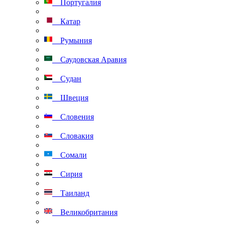
Португалия
Катар
Румыния
Саудовская Аравия
Судан
Швеция
Словения
Словакия
Сомали
Сирия
Таиланд
Великобритания