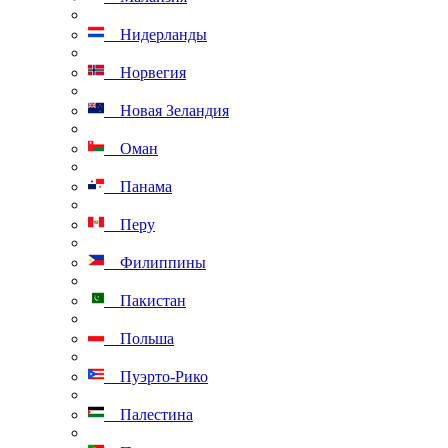
Нидерланды
Норвегия
Новая Зеландия
Оман
Панама
Перу
Филиппины
Пакистан
Польша
Пуэрто-Рико
Палестина