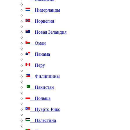
Нидерланды
Норвегия
Новая Зеландия
Оман
Панама
Перу
Филиппины
Пакистан
Польша
Пуэрто-Рико
Палестина