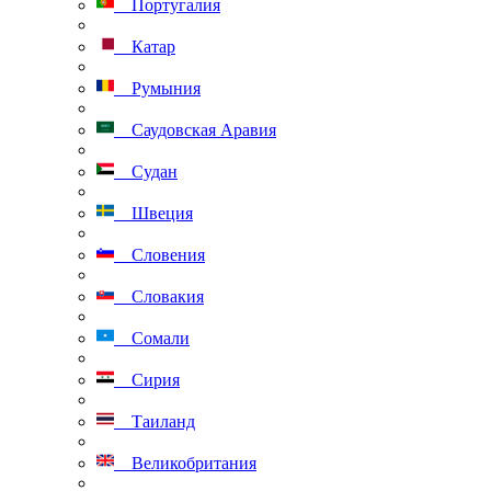
Португалия
Катар
Румыния
Саудовская Аравия
Судан
Швеция
Словения
Словакия
Сомали
Сирия
Таиланд
Великобритания