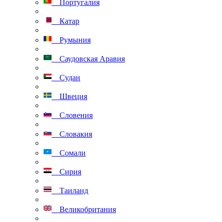
Португалия
Катар
Румыния
Саудовская Аравия
Судан
Швеция
Словения
Словакия
Сомали
Сирия
Таиланд
Великобритания