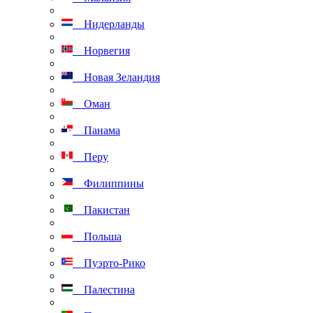
Нидерланды
Норвегия
Новая Зеландия
Оман
Панама
Перу
Филиппины
Пакистан
Польша
Пуэрто-Рико
Палестина