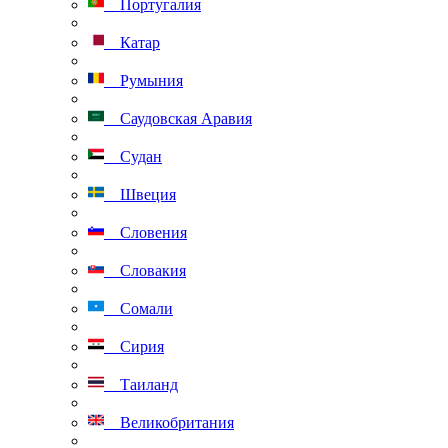
Португалия
Катар
Румыния
Саудовская Аравия
Судан
Швеция
Словения
Словакия
Сомали
Сирия
Таиланд
Великобритания