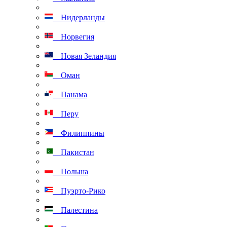
Нидерланды
Норвегия
Новая Зеландия
Оман
Панама
Перу
Филиппины
Пакистан
Польша
Пуэрто-Рико
Палестина