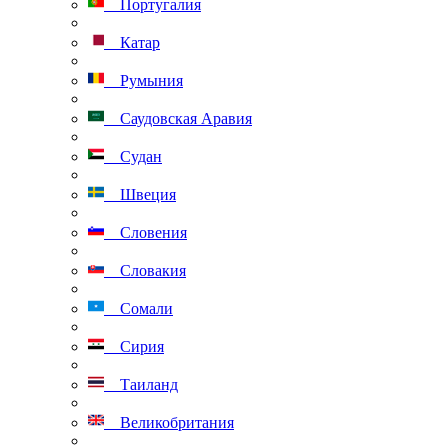
Португалия
Катар
Румыния
Саудовская Аравия
Судан
Швеция
Словения
Словакия
Сомали
Сирия
Таиланд
Великобритания