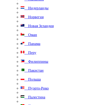
Нидерланды
Норвегия
Новая Зеландия
Оман
Панама
Перу
Филиппины
Пакистан
Польша
Пуэрто-Рико
Палестина