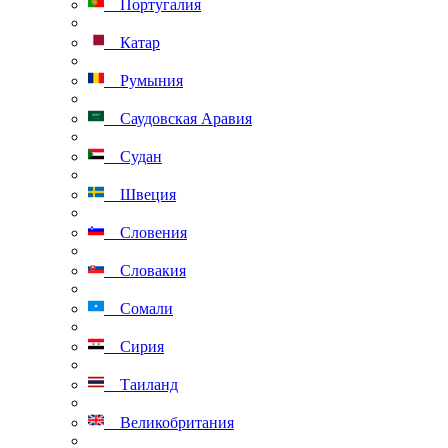
Португалия
Катар
Румыния
Саудовская Аравия
Судан
Швеция
Словения
Словакия
Сомали
Сирия
Таиланд
Великобритания