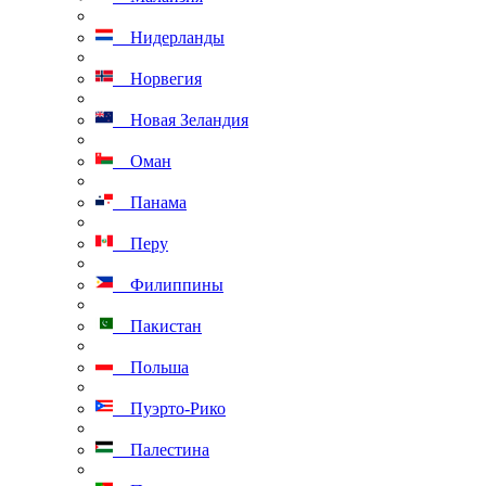
Нидерланды
Норвегия
Новая Зеландия
Оман
Панама
Перу
Филиппины
Пакистан
Польша
Пуэрто-Рико
Палестина