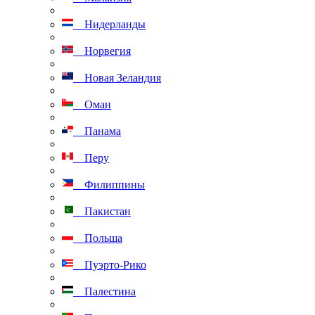
Нидерланды
Норвегия
Новая Зеландия
Оман
Панама
Перу
Филиппины
Пакистан
Польша
Пуэрто-Рико
Палестина