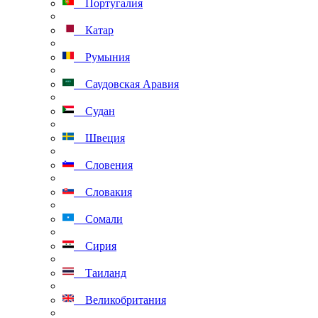
Португалия
Катар
Румыния
Саудовская Аравия
Судан
Швеция
Словения
Словакия
Сомали
Сирия
Таиланд
Великобритания