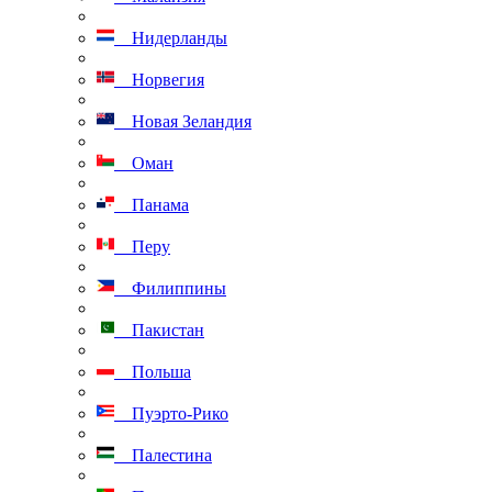
Нидерланды
Норвегия
Новая Зеландия
Оман
Панама
Перу
Филиппины
Пакистан
Польша
Пуэрто-Рико
Палестина