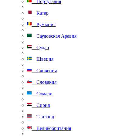
Португалия
Катар
Румыния
Саудовская Аравия
Судан
Швеция
Словения
Словакия
Сомали
Сирия
Таиланд
Великобритания