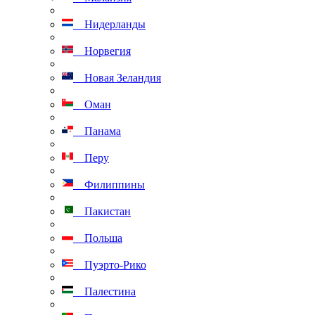
Нидерланды
Норвегия
Новая Зеландия
Оман
Панама
Перу
Филиппины
Пакистан
Польша
Пуэрто-Рико
Палестина