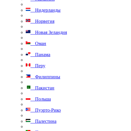
Нидерланды
Норвегия
Новая Зеландия
Оман
Панама
Перу
Филиппины
Пакистан
Польша
Пуэрто-Рико
Палестина