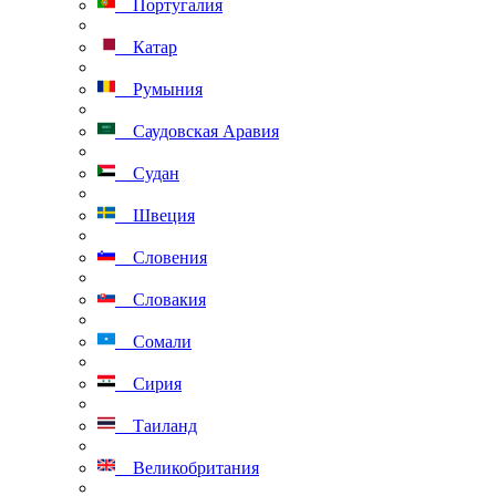
Португалия
Катар
Румыния
Саудовская Аравия
Судан
Швеция
Словения
Словакия
Сомали
Сирия
Таиланд
Великобритания